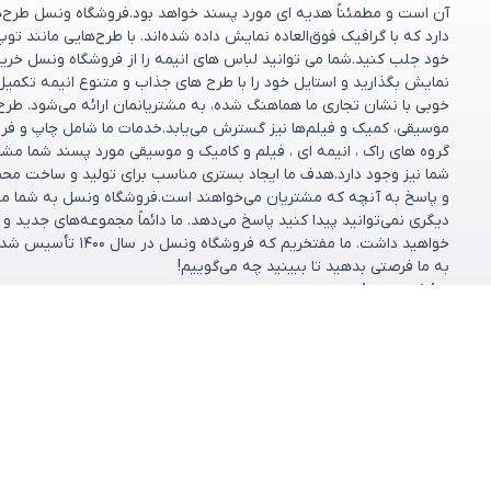
آن است و مطمئناً هدیه ای مورد پسند خواهد بود.فروشگاه ونسل طرح‌های
دارد که با گرافیک فوق‌العاده نمایش داده شده‌اند. با طرح‌هایی مانند تو
خود جلب کنید.شما می توانید لباس های انیمه را از فروشگاه ونسل خریدا
نمایش بگذارید و استایل خود را با طرح های جذاب و متنوع انیمه تکمیل
خوبی با نشان تجاری ما هماهنگ شده، به مشتریانمان ارائه می‌شود. طر
موسیقی، کمیک و فیلم‌ها نیز گسترش می‌یابد.خدمات ما شامل چاپ و فر
گروه های راک ، انیمه ای ، فیلم و کامیک و موسیقی مورد پسند شما مش
شما نیز وجود دارد.هدف ما ایجاد بستری مناسب برای تولید و ساخت مح
و پاسخ به آنچه که مشتریان می‌خواهند است.فروشگاه ونسل به شما مشت
دیگری نمی‌توانید پیدا کنید پاسخ می‌دهد. ما دائماً مجموعه‌های جدید 
خواهید داشت. ما مف
به ما فرصتی بدهید تا ببینید چه می‌گوییم!
مشاهده بیشتر
دسته بندی ها
خدمات مشتر
پرسش‌های متداو
کالکشن‌ها
شرایط تعویض و ب
فروشگاه
تماس با ما
طرح دلخواه