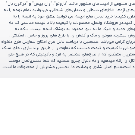
 متنوعی از انیمه‌های مشهور مانند "ناروتو"، "وان پیس" و "دراگون بال"
پ‌های اژدها، شاخ‌های شیطان و دندان‌های شیطانی، می‌توانید تمام توجه را به
ری کنید.با خرید لباس های انیمه، می توانید عشق خود به انیمه را به
 کنید.در فروشگاه ونسل، محصولات با کیفیت بالا با قیمت مناسبی که به
ح‌های جدید و شیک ما نه تنها محدود به پوشاک انیمه نیست، بلکه به
وش تیشرت، هودی و ماگ و کفش و.. با طرح های بروز و خاص ، اسکلتی ،
تریان گرامی می‌باشد، همچنین با دریافت فایل طرح امکان سفارش طرح دلخواه
صولاتی با کیفیت و قیمت مناسب که تفاوت را از طریق برندسازی ، خلق سبک
ریان متفکری که از طرح‌های منحصر به‌ فرد و باکیفیتی که در هیچ جای
و تازه را ارائه میدهیم و به دنبال چیزی هستیم که شما مشتریانمان دوست
تخریم که فروشگاه ونسل در سال ۱۴۰۰ تأسیس شده است.منبع اصلی شادی و رضایت ما، تحسین مشتریان از محصولات ما است.
یان
ارتباط باما
ل
پشتیبانی فروش : 09166237897
ازگشت وجه
پشتیبانی فنی : 09334632486
ایمیل: support@vensel.shop