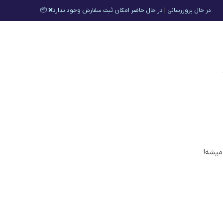
در حال بروزرسانی
|
در حال حاضر امکان ثبت سفارش وجود ندارد❌ 📦
 میشه!