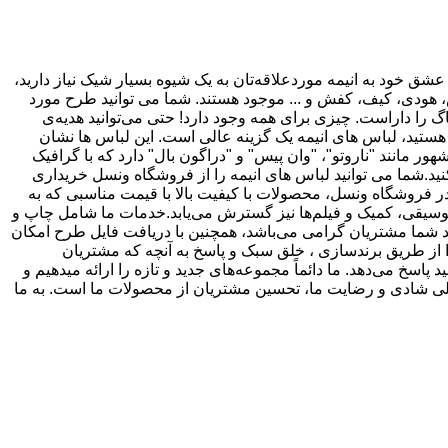
عشق خود به انیمه موردعلاقه‌تان به یک شیوه بسیار شیک نیاز دارید،
س، هودی، کیف، کفش و ... موجود هستند. شما می توانید طرح مورد
گ را داراست. چیزی برای همه وجود دارد! حتی می‌توانید هدیه‌ی
هستید، لباس های انیمه یک گزینه عالی است. این لباس ها نشان
 مانند "ناروتو"، "وان پیس" و "دراگون بال" دارد که با گرافیک
 کنید.شما می توانید لباس های انیمه را از فروشگاه ونسل خریداری
د.در فروشگاه ونسل، محصولات با کیفیت بالا با قیمت مناسبی که به
 موسیقی، کمیک و فیلم‌ها نیز گسترش می‌یابد.خدمات ما شامل چاپ و
د شما مشتریان گرامی می‌باشد، همچنین با دریافت فایل طرح امکان
از طریق برندسازی ، خلق سبک و پاسخ به آنچه که مشتریان
اسخ می‌دهد. ما دائماً مجموعه‌های جدید و تازه را ارائه میدهیم و
اشت. ما مفتخریم که فروشگاه ونسل در سال ۱۴۰۰ تأسیس شده است.منبع اصلی شادی و رضایت ما، تحسین مشتریان از محصولات ما است. به ما