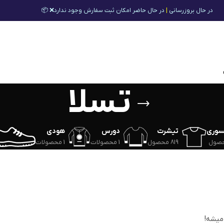
در حال بروزرسانی
|
در حال حاضر امکان ثبت سفارش وجود ندارد❌ 📦
تسلا
سوری
تیشرت
دورس
هودی
819 محصول
1 محصولات
1 محصولات
 میشه!