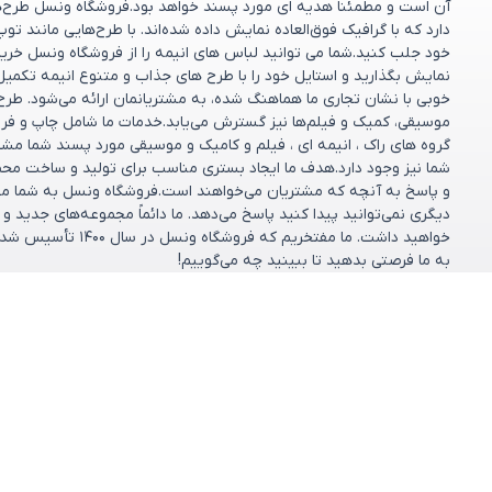
آن است و مطمئناً هدیه ای مورد پسند خواهد بود.فروشگاه ونسل طرح‌های
دارد که با گرافیک فوق‌العاده نمایش داده شده‌اند. با طرح‌هایی مانند تو
خود جلب کنید.شما می توانید لباس های انیمه را از فروشگاه ونسل خریدا
نمایش بگذارید و استایل خود را با طرح های جذاب و متنوع انیمه تکمیل
خوبی با نشان تجاری ما هماهنگ شده، به مشتریانمان ارائه می‌شود. طر
موسیقی، کمیک و فیلم‌ها نیز گسترش می‌یابد.خدمات ما شامل چاپ و فر
گروه های راک ، انیمه ای ، فیلم و کامیک و موسیقی مورد پسند شما مش
شما نیز وجود دارد.هدف ما ایجاد بستری مناسب برای تولید و ساخت مح
و پاسخ به آنچه که مشتریان می‌خواهند است.فروشگاه ونسل به شما مشت
دیگری نمی‌توانید پیدا کنید پاسخ می‌دهد. ما دائماً مجموعه‌های جدید 
خواهید داشت. ما مف
به ما فرصتی بدهید تا ببینید چه می‌گوییم!
مشاهده بیشتر
دسته بندی ها
خدمات مشتریان
پرسش‌های متداول
کالکشن‌ها
شرایط تعویض و ب
فروشگاه
تماس با ما
طرح دلخواه
درباره ما