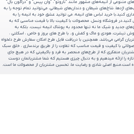
 متنوعی از انیمه‌های مشهور مانند "ناروتو"، "وان پیس" و "دراگون بال"
پ‌های اژدها، شاخ‌های شیطان و دندان‌های شیطانی، می‌توانید تمام توجه را به
ری کنید.با خرید لباس های انیمه، می توانید عشق خود به انیمه را به
 کنید.در فروشگاه ونسل، محصولات با کیفیت بالا با قیمت مناسبی که به
ح‌های جدید و شیک ما نه تنها محدود به پوشاک انیمه نیست، بلکه به
وش تیشرت، هودی و ماگ و کفش و.. با طرح های بروز و خاص ، اسکلتی ،
تریان گرامی می‌باشد، همچنین با دریافت فایل طرح امکان سفارش طرح دلخواه
صولاتی با کیفیت و قیمت مناسب که تفاوت را از طریق برندسازی ، خلق سبک
ریان متفکری که از طرح‌های منحصر به‌ فرد و باکیفیتی که در هیچ جای
و تازه را ارائه میدهیم و به دنبال چیزی هستیم که شما مشتریانمان دوست
تخریم که فروشگاه ونسل در سال ۱۴۰۰ تأسیس شده است.منبع اصلی شادی و رضایت ما، تحسین مشتریان از محصولات ما است.
ارتباط باما
پشتیبانی فروش : 09166237897
ازگشت وجه
پشتیبانی فنی : 09334632486
ایمیل: support@vensel.shop