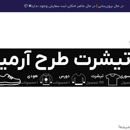
در حال بروزرسانی
|
در حال حاضر امکان ثبت سفارش وجود ندارد❌ 📦
یشرت طرح آرمی
سوری
تیشرت
دورس
هودی
819 محصول
1 محصولات
1 محصولات
 میشه!