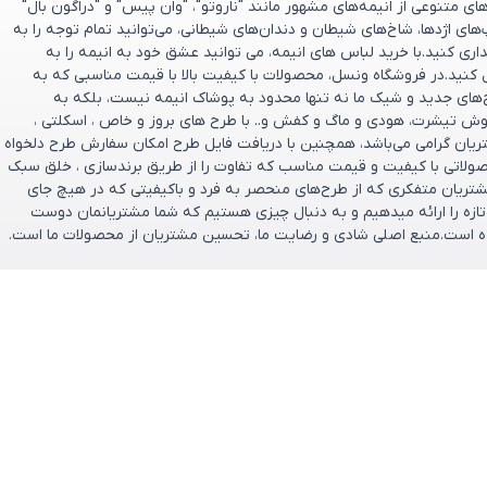
 متنوعی از انیمه‌های مشهور مانند "ناروتو"، "وان پیس" و "دراگون بال"
پ‌های اژدها، شاخ‌های شیطان و دندان‌های شیطانی، می‌توانید تمام توجه را به
ری کنید.با خرید لباس های انیمه، می توانید عشق خود به انیمه را به
 کنید.در فروشگاه ونسل، محصولات با کیفیت بالا با قیمت مناسبی که به
ح‌های جدید و شیک ما نه تنها محدود به پوشاک انیمه نیست، بلکه به
وش تیشرت، هودی و ماگ و کفش و.. با طرح های بروز و خاص ، اسکلتی ،
تریان گرامی می‌باشد، همچنین با دریافت فایل طرح امکان سفارش طرح دلخواه
صولاتی با کیفیت و قیمت مناسب که تفاوت را از طریق برندسازی ، خلق سبک
ریان متفکری که از طرح‌های منحصر به‌ فرد و باکیفیتی که در هیچ جای
و تازه را ارائه میدهیم و به دنبال چیزی هستیم که شما مشتریانمان دوست
تخریم که فروشگاه ونسل در سال ۱۴۰۰ تأسیس شده است.منبع اصلی شادی و رضایت ما، تحسین مشتریان از محصولات ما است.
ارتباط باما
پشتیبانی فروش : 09166237897
ازگشت وجه
پشتیبانی فنی : 09334632486
ایمیل: support@vensel.shop