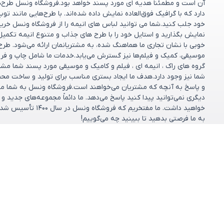
آن است و مطمئناً هدیه ای مورد پسند خواهد بود.فروشگاه ونسل طرح‌های
دارد که با گرافیک فوق‌العاده نمایش داده شده‌اند. با طرح‌هایی مانند تو
خود جلب کنید.شما می توانید لباس های انیمه را از فروشگاه ونسل خریدا
نمایش بگذارید و استایل خود را با طرح های جذاب و متنوع انیمه تکمیل
خوبی با نشان تجاری ما هماهنگ شده، به مشتریانمان ارائه می‌شود. طر
موسیقی، کمیک و فیلم‌ها نیز گسترش می‌یابد.خدمات ما شامل چاپ و فر
گروه های راک ، انیمه ای ، فیلم و کامیک و موسیقی مورد پسند شما مش
شما نیز وجود دارد.هدف ما ایجاد بستری مناسب برای تولید و ساخت مح
و پاسخ به آنچه که مشتریان می‌خواهند است.فروشگاه ونسل به شما مشت
دیگری نمی‌توانید پیدا کنید پاسخ می‌دهد. ما دائماً مجموعه‌های جدید 
خواهید داشت. ما مف
به ما فرصتی بدهید تا ببینید چه می‌گوییم!
مشاهده بیشتر
دسته بندی ها
خدمات مشتریان
پرسش‌های متداول
کالکشن‌ها
شرایط تعویض و ب
فروشگاه
تماس با ما
طرح دلخواه
درباره ما