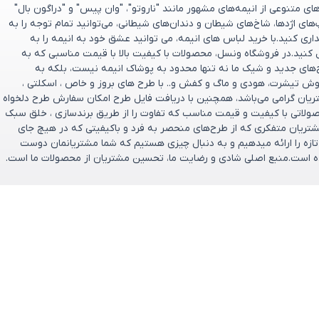
 متنوعی از انیمه‌های مشهور مانند "ناروتو"، "وان پیس" و "دراگون بال"
پ‌های اژدها، شاخ‌های شیطان و دندان‌های شیطانی، می‌توانید تمام توجه را به
ری کنید.با خرید لباس های انیمه، می توانید عشق خود به انیمه را به
 کنید.در فروشگاه ونسل، محصولات با کیفیت بالا با قیمت مناسبی که به
ح‌های جدید و شیک ما نه تنها محدود به پوشاک انیمه نیست، بلکه به
وش تیشرت، هودی و ماگ و کفش و.. با طرح های بروز و خاص ، اسکلتی ،
تریان گرامی می‌باشد، همچنین با دریافت فایل طرح امکان سفارش طرح دلخواه
صولاتی با کیفیت و قیمت مناسب که تفاوت را از طریق برندسازی ، خلق سبک
ریان متفکری که از طرح‌های منحصر به‌ فرد و باکیفیتی که در هیچ جای
و تازه را ارائه میدهیم و به دنبال چیزی هستیم که شما مشتریانمان دوست
تخریم که فروشگاه ونسل در سال ۱۴۰۰ تأسیس شده است.منبع اصلی شادی و رضایت ما، تحسین مشتریان از محصولات ما است.
یان
ارتباط باما
ل
پشتیبانی فروش : 09166237897
ازگشت وجه
پشتیبانی فنی : 09334632486
ایمیل: support@vensel.shop