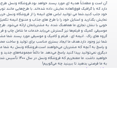
آن است و مطمئناً هدیه ای مورد پسند خواهد بود.فروشگاه ونسل طرح‌های
دارد که با گرافیک فوق‌العاده نمایش داده شده‌اند. با طرح‌هایی مانند تو
خود جلب کنید.شما می توانید لباس های انیمه را از فروشگاه ونسل خریدا
نمایش بگذارید و استایل خود را با طرح های جذاب و متنوع انیمه تکمیل
خوبی با نشان تجاری ما هماهنگ شده، به مشتریانمان ارائه می‌شود. طر
موسیقی، کمیک و فیلم‌ها نیز گسترش می‌یابد.خدمات ما شامل چاپ و فر
گروه های راک ، انیمه ای ، فیلم و کامیک و موسیقی مورد پسند شما مش
شما نیز وجود دارد.هدف ما ایجاد بستری مناسب برای تولید و ساخت مح
و پاسخ به آنچه که مشتریان می‌خواهند است.فروشگاه ونسل به شما مشت
دیگری نمی‌توانید پیدا کنید پاسخ می‌دهد. ما دائماً مجموعه‌های جدید 
خواهید داشت. ما مف
به ما فرصتی بدهید تا ببینید چه می‌گوییم!
مشاهده بیشتر
دسته بندی ها
خدمات مشتر
پرسش‌های متداو
کالکشن‌ها
شرایط تعویض و ب
فروشگاه
تماس با ما
طرح دلخواه