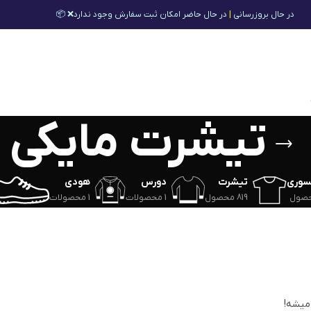
در حال بروزرسانی
|
در حال حاضر امکان ثبت سفارش وجود ندارد❌ 📦
تیشرت مایکی
سوری
تیشرت
دورس
هودی
819 محصول
1 محصولات
1 محصولات
 میشه!