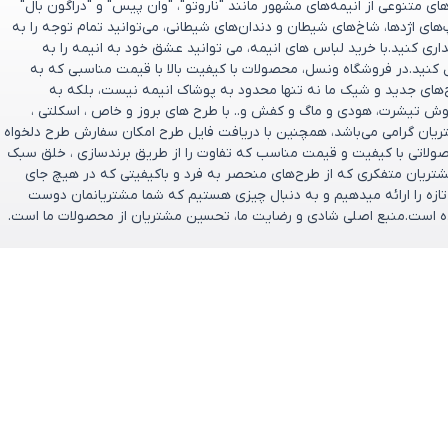
 متنوعی از انیمه‌های مشهور مانند "ناروتو"، "وان پیس" و "دراگون بال"
پ‌های اژدها، شاخ‌های شیطان و دندان‌های شیطانی، می‌توانید تمام توجه را به
ری کنید.با خرید لباس های انیمه، می توانید عشق خود به انیمه را به
 کنید.در فروشگاه ونسل، محصولات با کیفیت بالا با قیمت مناسبی که به
ح‌های جدید و شیک ما نه تنها محدود به پوشاک انیمه نیست، بلکه به
وش تیشرت، هودی و ماگ و کفش و.. با طرح های بروز و خاص ، اسکلتی ،
تریان گرامی می‌باشد، همچنین با دریافت فایل طرح امکان سفارش طرح دلخواه
صولاتی با کیفیت و قیمت مناسب که تفاوت را از طریق برندسازی ، خلق سبک
ریان متفکری که از طرح‌های منحصر به‌ فرد و باکیفیتی که در هیچ جای
و تازه را ارائه میدهیم و به دنبال چیزی هستیم که شما مشتریانمان دوست
تخریم که فروشگاه ونسل در سال ۱۴۰۰ تأسیس شده است.منبع اصلی شادی و رضایت ما، تحسین مشتریان از محصولات ما است.
ارتباط باما
پشتیبانی فروش : 09166237897
ازگشت وجه
پشتیبانی فنی : 09334632486
ایمیل: support@vensel.shop