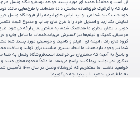
آن است و مطمئناً هدیه ای مورد پسند خواهد بود.فروشگاه ونسل طرح‌های
دارد که با گرافیک فوق‌العاده نمایش داده شده‌اند. با طرح‌هایی مانند تو
خود جلب کنید.شما می توانید لباس های انیمه را از فروشگاه ونسل خریدا
نمایش بگذارید و استایل خود را با طرح های جذاب و متنوع انیمه تکمیل
خوبی با نشان تجاری ما هماهنگ شده، به مشتریانمان ارائه می‌شود. طر
موسیقی، کمیک و فیلم‌ها نیز گسترش می‌یابد.خدمات ما شامل چاپ و فر
گروه های راک ، انیمه ای ، فیلم و کامیک و موسیقی مورد پسند شما مش
شما نیز وجود دارد.هدف ما ایجاد بستری مناسب برای تولید و ساخت مح
و پاسخ به آنچه که مشتریان می‌خواهند است.فروشگاه ونسل به شما مشت
دیگری نمی‌توانید پیدا کنید پاسخ می‌دهد. ما دائماً مجموعه‌های جدید 
خواهید داشت. ما مف
به ما فرصتی بدهید تا ببینید چه می‌گوییم!
مشاهده بیشتر
دسته بندی ها
خدمات مشتریان
پرسش‌های متداول
کالکشن‌ها
شرایط تعویض و ب
فروشگاه
تماس با ما
طرح دلخواه
درباره ما