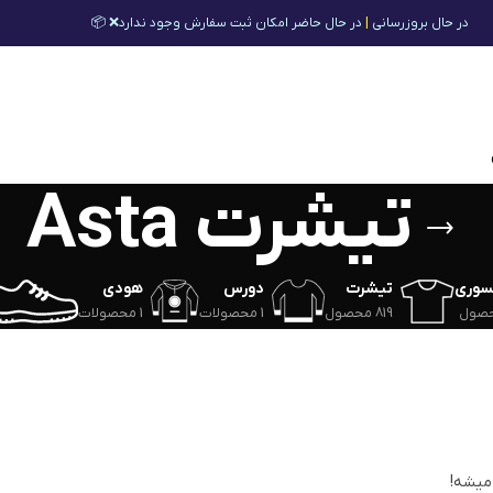
در حال بروزرسانی
|
در حال حاضر امکان ثبت سفارش وجود ندارد❌ 📦
تیشرت Asta
سوری
تیشرت
دورس
هودی
819 محصول
1 محصولات
1 محصولات
 میشه!