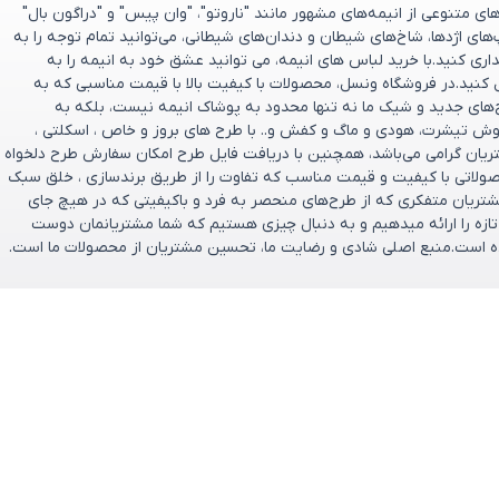
 متنوعی از انیمه‌های مشهور مانند "ناروتو"، "وان پیس" و "دراگون بال"
پ‌های اژدها، شاخ‌های شیطان و دندان‌های شیطانی، می‌توانید تمام توجه را به
ری کنید.با خرید لباس های انیمه، می توانید عشق خود به انیمه را به
 کنید.در فروشگاه ونسل، محصولات با کیفیت بالا با قیمت مناسبی که به
ح‌های جدید و شیک ما نه تنها محدود به پوشاک انیمه نیست، بلکه به
وش تیشرت، هودی و ماگ و کفش و.. با طرح های بروز و خاص ، اسکلتی ،
تریان گرامی می‌باشد، همچنین با دریافت فایل طرح امکان سفارش طرح دلخواه
صولاتی با کیفیت و قیمت مناسب که تفاوت را از طریق برندسازی ، خلق سبک
ریان متفکری که از طرح‌های منحصر به‌ فرد و باکیفیتی که در هیچ جای
و تازه را ارائه میدهیم و به دنبال چیزی هستیم که شما مشتریانمان دوست
تخریم که فروشگاه ونسل در سال ۱۴۰۰ تأسیس شده است.منبع اصلی شادی و رضایت ما، تحسین مشتریان از محصولات ما است.
یان
ارتباط باما
ل
پشتیبانی فروش : 09166237897
ازگشت وجه
پشتیبانی فنی : 09334632486
ایمیل: support@vensel.shop