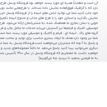
آن است و مطمئناً هدیه ای مورد پسند خواهد بود.فروشگاه ونسل طرح‌های
دارد که با گرافیک فوق‌العاده نمایش داده شده‌اند. با طرح‌هایی مانند تو
خود جلب کنید.شما می توانید لباس های انیمه را از فروشگاه ونسل خریدا
نمایش بگذارید و استایل خود را با طرح های جذاب و متنوع انیمه تکمیل
خوبی با نشان تجاری ما هماهنگ شده، به مشتریانمان ارائه می‌شود. طر
موسیقی، کمیک و فیلم‌ها نیز گسترش می‌یابد.خدمات ما شامل چاپ و فر
گروه های راک ، انیمه ای ، فیلم و کامیک و موسیقی مورد پسند شما مش
شما نیز وجود دارد.هدف ما ایجاد بستری مناسب برای تولید و ساخت مح
و پاسخ به آنچه که مشتریان می‌خواهند است.فروشگاه ونسل به شما مشت
دیگری نمی‌توانید پیدا کنید پاسخ می‌دهد. ما دائماً مجموعه‌های جدید 
خواهید داشت. ما مف
به ما فرصتی بدهید تا ببینید چه می‌گوییم!
مشاهده بیشتر
دسته بندی ها
خدمات مشتر
پرسش‌های متداو
کالکشن‌ها
شرایط تعویض و ب
فروشگاه
تماس با ما
طرح دلخواه