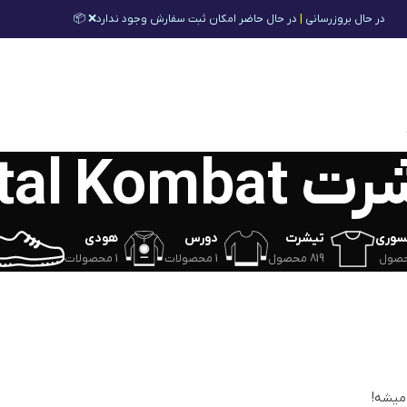
در حال بروزرسانی
|
در حال حاضر امکان ثبت سفارش وجود ندارد❌ 📦
Mortal Komb
سوری
تیشرت
دورس
هودی
819 محصول
1 محصولات
1 محصولات
 میشه!