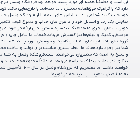
آن است و مطمئناً هدیه ای مورد پسند خواهد بود.فروشگاه ونسل طرح‌های
دارد که با گرافیک فوق‌العاده نمایش داده شده‌اند. با طرح‌هایی مانند تو
خود جلب کنید.شما می توانید لباس های انیمه را از فروشگاه ونسل خریدا
نمایش بگذارید و استایل خود را با طرح های جذاب و متنوع انیمه تکمیل
خوبی با نشان تجاری ما هماهنگ شده، به مشتریانمان ارائه می‌شود. طر
موسیقی، کمیک و فیلم‌ها نیز گسترش می‌یابد.خدمات ما شامل چاپ و فر
گروه های راک ، انیمه ای ، فیلم و کامیک و موسیقی مورد پسند شما مش
شما نیز وجود دارد.هدف ما ایجاد بستری مناسب برای تولید و ساخت مح
و پاسخ به آنچه که مشتریان می‌خواهند است.فروشگاه ونسل به شما مشت
دیگری نمی‌توانید پیدا کنید پاسخ می‌دهد. ما دائماً مجموعه‌های جدید 
خواهید داشت. ما مف
به ما فرصتی بدهید تا ببینید چه می‌گوییم!
مشاهده بیشتر
دسته بندی ها
خدمات مشتریان
پرسش‌های متداول
کالکشن‌ها
شرایط تعویض و ب
فروشگاه
تماس با ما
طرح دلخواه
درباره ما