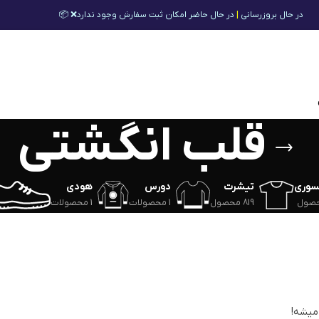
در حال بروزرسانی
|
در حال حاضر امکان ثبت سفارش وجود ندارد❌ 📦
قلب انگشتی
سوری
تیشرت
دورس
هودی
819 محصول
1 محصولات
1 محصولات
 میشه!