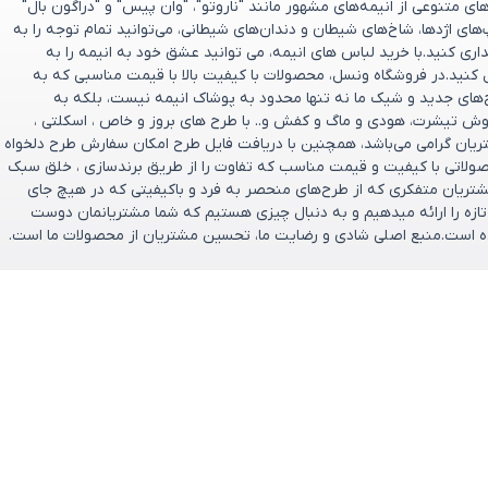
 متنوعی از انیمه‌های مشهور مانند "ناروتو"، "وان پیس" و "دراگون بال"
پ‌های اژدها، شاخ‌های شیطان و دندان‌های شیطانی، می‌توانید تمام توجه را به
ری کنید.با خرید لباس های انیمه، می توانید عشق خود به انیمه را به
 کنید.در فروشگاه ونسل، محصولات با کیفیت بالا با قیمت مناسبی که به
ح‌های جدید و شیک ما نه تنها محدود به پوشاک انیمه نیست، بلکه به
وش تیشرت، هودی و ماگ و کفش و.. با طرح های بروز و خاص ، اسکلتی ،
تریان گرامی می‌باشد، همچنین با دریافت فایل طرح امکان سفارش طرح دلخواه
صولاتی با کیفیت و قیمت مناسب که تفاوت را از طریق برندسازی ، خلق سبک
ریان متفکری که از طرح‌های منحصر به‌ فرد و باکیفیتی که در هیچ جای
و تازه را ارائه میدهیم و به دنبال چیزی هستیم که شما مشتریانمان دوست
تخریم که فروشگاه ونسل در سال ۱۴۰۰ تأسیس شده است.منبع اصلی شادی و رضایت ما، تحسین مشتریان از محصولات ما است.
ارتباط باما
پشتیبانی فروش : 09166237897
ازگشت وجه
پشتیبانی فنی : 09334632486
ایمیل: support@vensel.shop