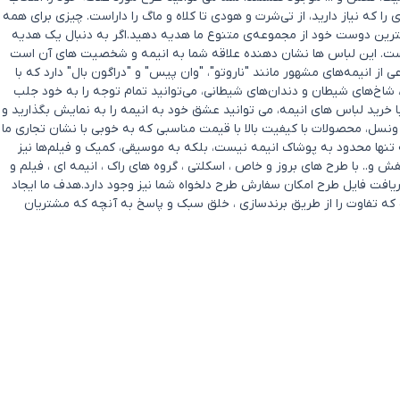
که نیاز دارید، از تی‌شرت و هودی تا کلاه و ماگ را داراست. چیزی برای همه
بهترین دوست خود از مجموعه‌ی متنوع ما هدیه دهید.اگر به دنبال یک هدیه
ست. این لباس ها نشان دهنده علاقه شما به انیمه و شخصیت های آن است
ز انیمه‌های مشهور مانند "ناروتو"، "وان پیس" و "دراگون بال" دارد که با
ا، شاخ‌های شیطان و دندان‌های شیطانی، می‌توانید تمام توجه را به خود جلب
ا خرید لباس های انیمه، می توانید عشق خود به انیمه را به نمایش بگذارید و
ونسل، محصولات با کیفیت بالا با قیمت مناسبی که به خوبی با نشان تجاری ما
تنها محدود به پوشاک انیمه نیست، بلکه به موسیقی، کمیک و فیلم‌ها نیز
. با طرح های بروز و خاص ، اسکلتی ، گروه های راک ، انیمه ای ، فیلم و
یافت فایل طرح امکان سفارش طرح دلخواه شما نیز وجود دارد.هدف ما ایجاد
ه تفاوت را از طریق برندسازی ، خلق سبک و پاسخ به آنچه که مشتریان
حصر به‌ فرد و باکیفیتی که در هیچ جای دیگری نمی‌توانید پیدا کنید پاسخ
ل چیزی هستیم که شما مشتریانمان دوست خواهید داشت. ما مفتخریم که
ی شادی و رضایت ما، تحسین مشتریان از محصولات ما است. به ما فرصتی بدهید تا ببینید
یان
ارتباط باما
ل
پشتیبانی فروش : 09166237897