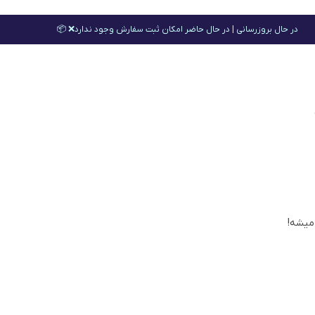
در حال بروزرسانی
|
در حال حاضر امکان ثبت سفارش وجود ندارد❌ 📦
 میشه!