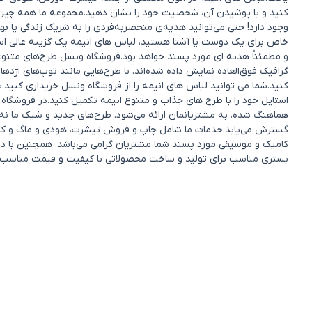
کنید و با پوشیدن آن، شخصیت خود را نشان دهید.مجموعه ما همه چیزی را 
وجود دارد! حتی می‌توانید هدیه‌ی منحصربه‌فردی را به شریک زندگی یا 
خاص برای یک دوست یا آشنا هستید، لباس های انیمه یک گزینه عالی ا
و مطمئناً هدیه ای مورد پسند خواهد بود.فروشگاه ونسل طرح‌های متنوعی ا
گرافیک فوق‌العاده نمایش داده شده‌اند. با طرح‌هایی مانند توپ‌های اژده
کنید.شما می توانید لباس های انیمه را از فروشگاه ونسل خریداری کنید.ب
استایل خود را با طرح های جذاب و متنوع انیمه تکمیل کنید.در فروشگاه 
هماهنگ شده، به مشتریانمان ارائه می‌شود. طرح‌های جدید و شیک ما نه 
گسترش می‌یابد.خدمات ما شامل چاپ و فروش تیشرت، هودی و ماگ و کفش و.
کامیک و موسیقی مورد پسند شما مشتریان گرامی می‌باشد، همچنین با در
بستری مناسب برای تولید و ساخت محصولاتی با کیفیت و قیمت مناسب ک
می‌خواهند است.فروشگاه ونسل به شما مشتریان متفکری که از طرح‌های من
می‌دهد. ما دائماً مجموعه‌های جدید و تازه را ارائه میدهیم و به دنبا
فروشگاه ونسل در سال ۱۴۰۰ تأسیس شده است.منبع اصل
چه می‌گوییم!
مشاهده بیشتر
دسته بندی ها
خدمات مشتر
پرسش‌های متداو
کالکشن‌ها