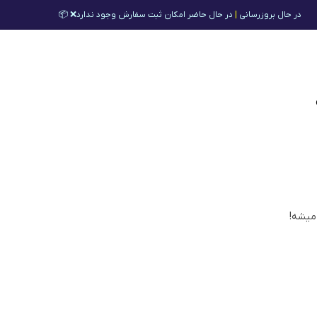
در حال بروزرسانی
|
در حال حاضر امکان ثبت سفارش وجود ندارد❌ 📦
 میشه!