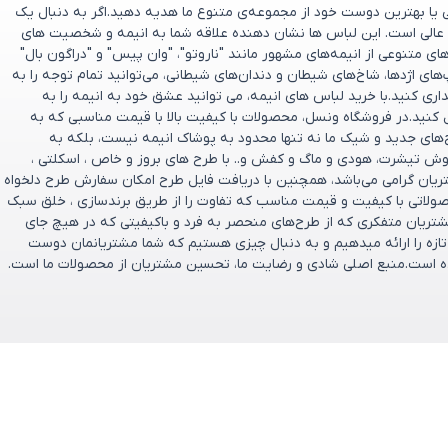
ی یا بهترین دوست خود از مجموعه‌ی متنوع ما هدیه دهید.اگر به دنبال یک
عالی است. این لباس ها نشان دهنده علاقه شما به انیمه و شخصیت های
 متنوعی از انیمه‌های مشهور مانند "ناروتو"، "وان پیس" و "دراگون بال"
پ‌های اژدها، شاخ‌های شیطان و دندان‌های شیطانی، می‌توانید تمام توجه را به
ری کنید.با خرید لباس های انیمه، می توانید عشق خود به انیمه را به
 کنید.در فروشگاه ونسل، محصولات با کیفیت بالا با قیمت مناسبی که به
ح‌های جدید و شیک ما نه تنها محدود به پوشاک انیمه نیست، بلکه به
وش تیشرت، هودی و ماگ و کفش و.. با طرح های بروز و خاص ، اسکلتی ،
تریان گرامی می‌باشد، همچنین با دریافت فایل طرح امکان سفارش طرح دلخواه
صولاتی با کیفیت و قیمت مناسب که تفاوت را از طریق برندسازی ، خلق سبک
ریان متفکری که از طرح‌های منحصر به‌ فرد و باکیفیتی که در هیچ جای
و تازه را ارائه میدهیم و به دنبال چیزی هستیم که شما مشتریانمان دوست
تخریم که فروشگاه ونسل در سال ۱۴۰۰ تأسیس شده است.منبع اصلی شادی و رضایت ما، تحسین مشتریان از محصولات ما است.
ارتباط باما
پشتیبانی فروش : 09166237897
ازگشت وجه
پشتیبانی فنی : 09334632486