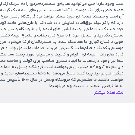
همه وجود دارد! حتی می‌توانید هدیه‌ی منحصربه‌فردی را به شریک زندگ
هدیه خاص برای یک دوست یا آشنا هستید، لباس های انیمه یک گزینه 
آن است و مطمئناً هدیه ای مورد پسند خواهد بود.فروشگاه ونسل طرح‌های
دارد که با گرافیک فوق‌العاده نمایش داده شده‌اند. با طرح‌هایی مانند تو
خود جلب کنید.شما می توانید لباس های انیمه را از فروشگاه ونسل خریدا
نمایش بگذارید و استایل خود را با طرح های جذاب و متنوع انیمه تکمیل
خوبی با نشان تجاری ما هماهنگ شده، به مشتریانمان ارائه می‌شود. طر
موسیقی، کمیک و فیلم‌ها نیز گسترش می‌یابد.خدمات ما شامل چاپ و فر
گروه های راک ، انیمه ای ، فیلم و کامیک و موسیقی مورد پسند شما مش
شما نیز وجود دارد.هدف ما ایجاد بستری مناسب برای تولید و ساخت مح
و پاسخ به آنچه که مشتریان می‌خواهند است.فروشگاه ونسل به شما مشت
دیگری نمی‌توانید پیدا کنید پاسخ می‌دهد. ما دائماً مجموعه‌های جدید 
خواهید داشت. ما مف
به ما فرصتی بدهید تا ببینید چه می‌گوییم!
مشاهده بیشتر
دسته بندی ها
خدمات مشتریان
پرسش‌های متداول
کالکشن‌ها
شرایط تعویض و ب
فروشگاه