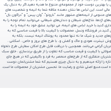
ی یا بهترین دوست خود از مجموعه‌ی متنوع ما هدیه دهید.اگر به دنبال یک
عالی است. این لباس ها نشان دهنده علاقه شما به انیمه و شخصیت های
 متنوعی از انیمه‌های مشهور مانند "ناروتو"، "وان پیس" و "دراگون بال"
پ‌های اژدها، شاخ‌های شیطان و دندان‌های شیطانی، می‌توانید تمام توجه را به
ری کنید.با خرید لباس های انیمه، می توانید عشق خود به انیمه را به
 کنید.در فروشگاه ونسل، محصولات با کیفیت بالا با قیمت مناسبی که به
ح‌های جدید و شیک ما نه تنها محدود به پوشاک انیمه نیست، بلکه به
وش تیشرت، هودی و ماگ و کفش و.. با طرح های بروز و خاص ، اسکلتی ،
تریان گرامی می‌باشد، همچنین با دریافت فایل طرح امکان سفارش طرح دلخواه
صولاتی با کیفیت و قیمت مناسب که تفاوت را از طریق برندسازی ، خلق سبک
ریان متفکری که از طرح‌های منحصر به‌ فرد و باکیفیتی که در هیچ جای
و تازه را ارائه میدهیم و به دنبال چیزی هستیم که شما مشتریانمان دوست
تخریم که فروشگاه ونسل در سال ۱۴۰۰ تأسیس شده است.منبع اصلی شادی و رضایت ما، تحسین مشتریان از محصولات ما است.
یان
ارتباط باما
ل
پشتیبانی فروش : 09166237897
ازگشت وجه
پشتیبانی فنی : 09334632486