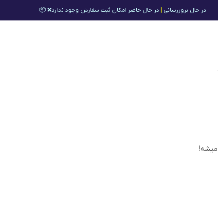
در حال بروزرسانی
|
در حال حاضر امکان ثبت سفارش وجود ندارد❌ 📦
 میشه!