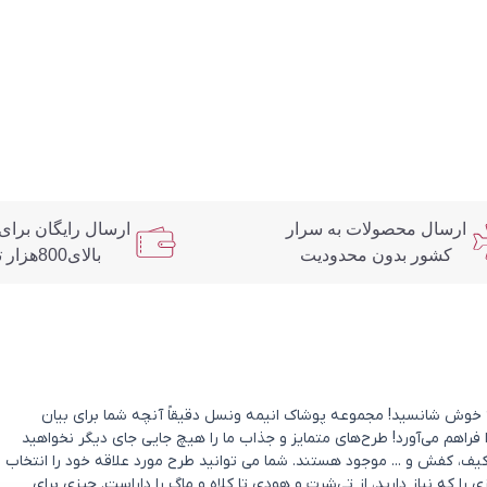
ارسال محصولات به سرار
ارسال رایگان برای
کشور بدون محدودیت
بالای800هزار تومان
د؟ خوش شانسید! مجموعه پوشاک انیمه ونسل دقیقاً آنچه شما برای بیان
 فراهم می‌آورد! طرح‌های متمایز و جذاب ما را هیچ جایی جای دیگر نخواهید
یف، کفش و ... موجود هستند. شما می توانید طرح مورد علاقه خود را انتخاب
که نیاز دارید، از تی‌شرت و هودی تا کلاه و ماگ را داراست. چیزی برای