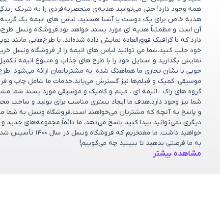
همه وجود دارد! حتی می‌توانید هدیه‌ی منحصربه‌فردی را به شریک زندگ
هدیه خاص برای یک دوست یا آشنا هستید، لباس های انیمه یک گزینه 
آن است و مطمئناً هدیه ای مورد پسند خواهد بود.فروشگاه ونسل طرح‌های
دارد که با گرافیک فوق‌العاده نمایش داده شده‌اند. با طرح‌هایی مانند تو
خود جلب کنید.شما می توانید لباس های انیمه را از فروشگاه ونسل خریدا
نمایش بگذارید و استایل خود را با طرح های جذاب و متنوع انیمه تکمیل
خوبی با نشان تجاری ما هماهنگ شده، به مشتریانمان ارائه می‌شود. طر
موسیقی، کمیک و فیلم‌ها نیز گسترش می‌یابد.خدمات ما شامل چاپ و فر
گروه های راک ، انیمه ای ، فیلم و کامیک و موسیقی مورد پسند شما مش
شما نیز وجود دارد.هدف ما ایجاد بستری مناسب برای تولید و ساخت مح
و پاسخ به آنچه که مشتریان می‌خواهند است.فروشگاه ونسل به شما مشت
دیگری نمی‌توانید پیدا کنید پاسخ می‌دهد. ما دائماً مجموعه‌های جدید 
خواهید داشت. ما مف
به ما فرصتی بدهید تا ببینید چه می‌گوییم!
مشاهده بیشتر
دسته بندی ها
خدمات مشتر
پرسش‌های متداو
کالکشن‌ها
شرایط تعویض و ب