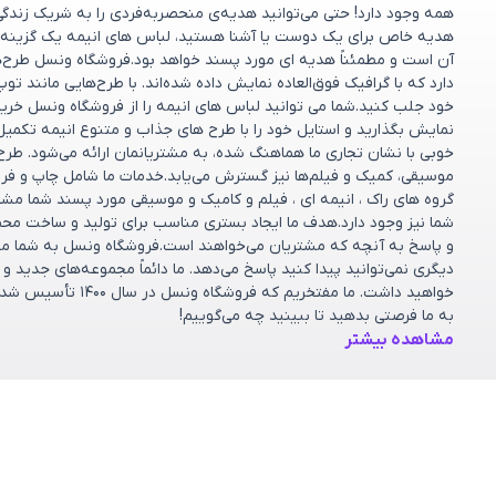
همه وجود دارد! حتی می‌توانید هدیه‌ی منحصربه‌فردی را به شریک زندگ
هدیه خاص برای یک دوست یا آشنا هستید، لباس های انیمه یک گزینه 
آن است و مطمئناً هدیه ای مورد پسند خواهد بود.فروشگاه ونسل طرح‌های
دارد که با گرافیک فوق‌العاده نمایش داده شده‌اند. با طرح‌هایی مانند تو
خود جلب کنید.شما می توانید لباس های انیمه را از فروشگاه ونسل خریدا
نمایش بگذارید و استایل خود را با طرح های جذاب و متنوع انیمه تکمیل
خوبی با نشان تجاری ما هماهنگ شده، به مشتریانمان ارائه می‌شود. طر
موسیقی، کمیک و فیلم‌ها نیز گسترش می‌یابد.خدمات ما شامل چاپ و فر
گروه های راک ، انیمه ای ، فیلم و کامیک و موسیقی مورد پسند شما مش
شما نیز وجود دارد.هدف ما ایجاد بستری مناسب برای تولید و ساخت مح
و پاسخ به آنچه که مشتریان می‌خواهند است.فروشگاه ونسل به شما مشت
دیگری نمی‌توانید پیدا کنید پاسخ می‌دهد. ما دائماً مجموعه‌های جدید 
خواهید داشت. ما مف
به ما فرصتی بدهید تا ببینید چه می‌گوییم!
مشاهده بیشتر
دسته بندی ها
خدمات مشتریان
پرسش‌های متداول
کالکشن‌ها
شرایط تعویض و ب
فروشگاه