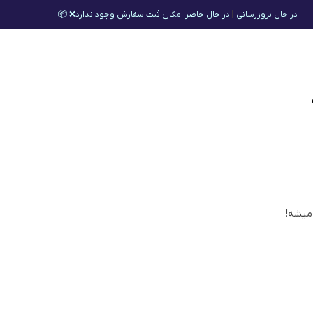
در حال بروزرسانی
|
در حال حاضر امکان ثبت سفارش وجود ندارد❌ 📦
 میشه!