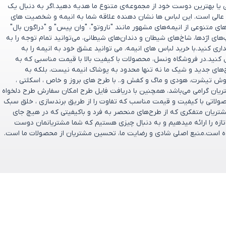
ی یا بهترین دوست خود از مجموعه‌ی متنوع ما هدیه دهید.اگر به دنبال یک
عالی است. این لباس ها نشان دهنده علاقه شما به انیمه و شخصیت های
 متنوعی از انیمه‌های مشهور مانند "ناروتو"، "وان پیس" و "دراگون بال"
پ‌های اژدها، شاخ‌های شیطان و دندان‌های شیطانی، می‌توانید تمام توجه را به
ری کنید.با خرید لباس های انیمه، می توانید عشق خود به انیمه را به
 کنید.در فروشگاه ونسل، محصولات با کیفیت بالا با قیمت مناسبی که به
ح‌های جدید و شیک ما نه تنها محدود به پوشاک انیمه نیست، بلکه به
وش تیشرت، هودی و ماگ و کفش و.. با طرح های بروز و خاص ، اسکلتی ،
تریان گرامی می‌باشد، همچنین با دریافت فایل طرح امکان سفارش طرح دلخواه
صولاتی با کیفیت و قیمت مناسب که تفاوت را از طریق برندسازی ، خلق سبک
ریان متفکری که از طرح‌های منحصر به‌ فرد و باکیفیتی که در هیچ جای
و تازه را ارائه میدهیم و به دنبال چیزی هستیم که شما مشتریانمان دوست
تخریم که فروشگاه ونسل در سال ۱۴۰۰ تأسیس شده است.منبع اصلی شادی و رضایت ما، تحسین مشتریان از محصولات ما است.
ارتباط باما
پشتیبانی فروش : 09166237897
ازگشت وجه
پشتیبانی فنی : 09334632486