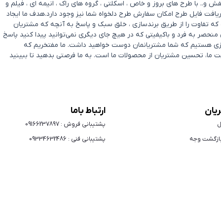
. با طرح های بروز و خاص ، اسکلتی ، گروه های راک ، انیمه ای ، فیلم و
یافت فایل طرح امکان سفارش طرح دلخواه شما نیز وجود دارد.هدف ما ایجاد
ه تفاوت را از طریق برندسازی ، خلق سبک و پاسخ به آنچه که مشتریان
حصر به‌ فرد و باکیفیتی که در هیچ جای دیگری نمی‌توانید پیدا کنید پاسخ
ل چیزی هستیم که شما مشتریانمان دوست خواهید داشت. ما مفتخریم که
ی شادی و رضایت ما، تحسین مشتریان از محصولات ما است. به ما فرصتی بدهید تا ببینید
یان
ارتباط باما
ل
پشتیبانی فروش : 09166237897
ازگشت وجه
پشتیبانی فنی : 09334632486
ایمیل: support@vensel.shop
حقوق محفوظ است.