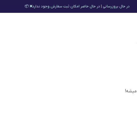
در حال بروزرسانی
|
در حال حاضر امکان ثبت سفارش وجود ندارد❌ 📦
 میشه!