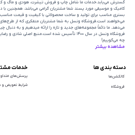
گسترش می‌یابد.خدمات ما شامل چاپ و فروش تیشرت، هودی و ماگ و کفش و.
کامیک و موسیقی مورد پسند شما مشتریان گرامی می‌باشد، همچنین با در
بستری مناسب برای تولید و ساخت محصولاتی با کیفیت و قیمت مناسب ک
می‌خواهند است.فروشگاه ونسل به شما مشتریان متفکری که از طرح‌های من
می‌دهد. ما دائماً مجموعه‌های جدید و تازه را ارائه میدهیم و به دنبا
فروشگاه ونسل در سال ۱۴۰۰ تأسیس شده است.منبع اصل
چه می‌گوییم!
مشاهده بیشتر
دسته بندی ها
خدمات مشتر
پرسش‌های متداو
کالکشن‌ها
شرایط تعویض و ب
فروشگاه
تماس با ما
طرح دلخواه
درباره ما
کپی رایت ©
2022
طراحی شده توسط تیم توسعه نرم‌افزاری ونسل. تمامی 