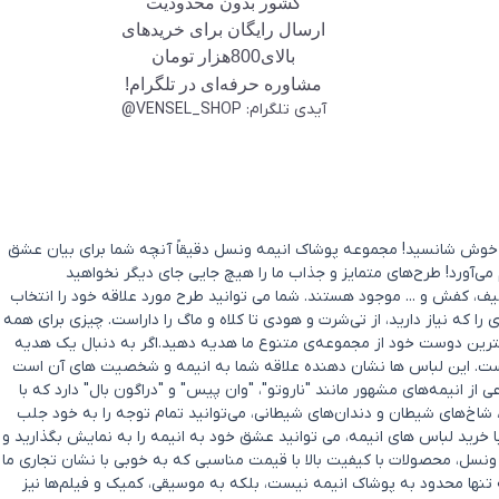
کشور بدون محدودیت
ارسال رایگان برای خریدهای
بالای800هزار تومان
مشاوره حرفه‌ای در تلگرام!
آیدی تلگرام: VENSEL_SHOP@
د؟ خوش شانسید! مجموعه پوشاک انیمه ونسل دقیقاً آنچه شما برای بیان عشق
 می‌آورد! طرح‌های متمایز و جذاب ما را هیچ جایی جای دیگر نخواهید
ف، کفش و ... موجود هستند. شما می توانید طرح مورد علاقه خود را انتخاب
که نیاز دارید، از تی‌شرت و هودی تا کلاه و ماگ را داراست. چیزی برای همه
بهترین دوست خود از مجموعه‌ی متنوع ما هدیه دهید.اگر به دنبال یک هدیه
ست. این لباس ها نشان دهنده علاقه شما به انیمه و شخصیت های آن است
ز انیمه‌های مشهور مانند "ناروتو"، "وان پیس" و "دراگون بال" دارد که با
ا، شاخ‌های شیطان و دندان‌های شیطانی، می‌توانید تمام توجه را به خود جلب
ا خرید لباس های انیمه، می توانید عشق خود به انیمه را به نمایش بگذارید و
ونسل، محصولات با کیفیت بالا با قیمت مناسبی که به خوبی با نشان تجاری ما
تنها محدود به پوشاک انیمه نیست، بلکه به موسیقی، کمیک و فیلم‌ها نیز