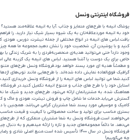
فروشگاه اینترنتی ونسل
پوشاک انیمه با طرح‌های متمایز و جذاب .آیا به انیمه علاقه‌مند هستی
خود به انیمه موردعلاقه‌تان به یک شیوه بسیار شیک نیاز دارید، را فراهم
یافت.لباس های انیمه در انواع مختلفی از جمله تیشرت، دورس، هودی، کی
کنید و با پوشیدن آن، شخصیت خود را نشان دهید.مجموعه ما همه چیزی را 
وجود دارد! حتی می‌توانید هدیه‌ی منحصربه‌فردی را به شریک زندگی یا 
خاص برای یک دوست یا آشنا هستید، لباس های انیمه یک گزینه عالی ا
و مطمئناً هدیه ای مورد پسند خواهد بود.فروشگاه ونسل طرح‌های متنوعی ا
گرافیک فوق‌العاده نمایش داده شده‌اند. با طرح‌هایی مانند توپ‌های اژده
کنید.شما می توانید لباس های انیمه را از فروشگاه ونسل خریداری کنید.ب
استایل خود را با طرح های جذاب و متنوع انیمه تکمیل کنید.در فروشگاه 
هماهنگ شده، به مشتریانمان ارائه می‌شود. طرح‌های جدید و شیک ما نه 
گسترش می‌یابد.خدمات ما شامل چاپ و فروش تیشرت، هودی و ماگ و کفش و.
کامیک و موسیقی مورد پسند شما مشتریان گرامی می‌باشد، همچنین با در
بستری مناسب برای تولید و ساخت محصولاتی با کیفیت و قیمت مناسب ک
می‌خواهند است.فروشگاه ونسل به شما مشتریان متفکری که از طرح‌های من
می‌دهد. ما دائماً مجموعه‌های جدید و تازه را ارائه میدهیم و به دنبا
فروشگاه ونسل در سال ۱۴۰۰ تأسیس شده است.منبع اصل
چه می‌گوییم!