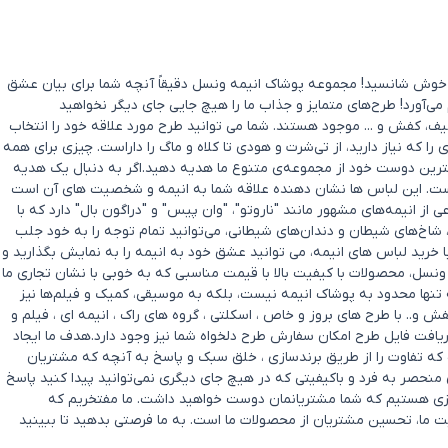
د؟ خوش شانسید! مجموعه پوشاک انیمه ونسل دقیقاً آنچه شما برای بیان عشق
 می‌آورد! طرح‌های متمایز و جذاب ما را هیچ جایی جای دیگر نخواهید
ف، کفش و ... موجود هستند. شما می توانید طرح مورد علاقه خود را انتخاب
که نیاز دارید، از تی‌شرت و هودی تا کلاه و ماگ را داراست. چیزی برای همه
بهترین دوست خود از مجموعه‌ی متنوع ما هدیه دهید.اگر به دنبال یک هدیه
ست. این لباس ها نشان دهنده علاقه شما به انیمه و شخصیت های آن است
ز انیمه‌های مشهور مانند "ناروتو"، "وان پیس" و "دراگون بال" دارد که با
ا، شاخ‌های شیطان و دندان‌های شیطانی، می‌توانید تمام توجه را به خود جلب
ا خرید لباس های انیمه، می توانید عشق خود به انیمه را به نمایش بگذارید و
ونسل، محصولات با کیفیت بالا با قیمت مناسبی که به خوبی با نشان تجاری ما
تنها محدود به پوشاک انیمه نیست، بلکه به موسیقی، کمیک و فیلم‌ها نیز
. با طرح های بروز و خاص ، اسکلتی ، گروه های راک ، انیمه ای ، فیلم و
یافت فایل طرح امکان سفارش طرح دلخواه شما نیز وجود دارد.هدف ما ایجاد
ه تفاوت را از طریق برندسازی ، خلق سبک و پاسخ به آنچه که مشتریان
حصر به‌ فرد و باکیفیتی که در هیچ جای دیگری نمی‌توانید پیدا کنید پاسخ
ل چیزی هستیم که شما مشتریانمان دوست خواهید داشت. ما مفتخریم که
ی شادی و رضایت ما، تحسین مشتریان از محصولات ما است. به ما فرصتی بدهید تا ببینید