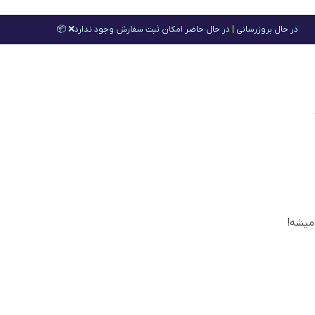
در حال بروزرسانی
|
در حال حاضر امکان ثبت سفارش وجود ندارد❌ 📦
 میشه!