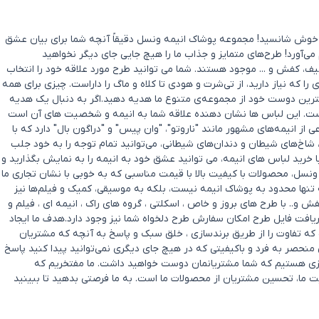
د؟ خوش شانسید! مجموعه پوشاک انیمه ونسل دقیقاً آنچه شما برای بیان عشق
 می‌آورد! طرح‌های متمایز و جذاب ما را هیچ جایی جای دیگر نخواهید
ف، کفش و ... موجود هستند. شما می توانید طرح مورد علاقه خود را انتخاب
که نیاز دارید، از تی‌شرت و هودی تا کلاه و ماگ را داراست. چیزی برای همه
بهترین دوست خود از مجموعه‌ی متنوع ما هدیه دهید.اگر به دنبال یک هدیه
ست. این لباس ها نشان دهنده علاقه شما به انیمه و شخصیت های آن است
ز انیمه‌های مشهور مانند "ناروتو"، "وان پیس" و "دراگون بال" دارد که با
ا، شاخ‌های شیطان و دندان‌های شیطانی، می‌توانید تمام توجه را به خود جلب
ا خرید لباس های انیمه، می توانید عشق خود به انیمه را به نمایش بگذارید و
ونسل، محصولات با کیفیت بالا با قیمت مناسبی که به خوبی با نشان تجاری ما
تنها محدود به پوشاک انیمه نیست، بلکه به موسیقی، کمیک و فیلم‌ها نیز
. با طرح های بروز و خاص ، اسکلتی ، گروه های راک ، انیمه ای ، فیلم و
یافت فایل طرح امکان سفارش طرح دلخواه شما نیز وجود دارد.هدف ما ایجاد
ه تفاوت را از طریق برندسازی ، خلق سبک و پاسخ به آنچه که مشتریان
حصر به‌ فرد و باکیفیتی که در هیچ جای دیگری نمی‌توانید پیدا کنید پاسخ
ل چیزی هستیم که شما مشتریانمان دوست خواهید داشت. ما مفتخریم که
ی شادی و رضایت ما، تحسین مشتریان از محصولات ما است. به ما فرصتی بدهید تا ببینید