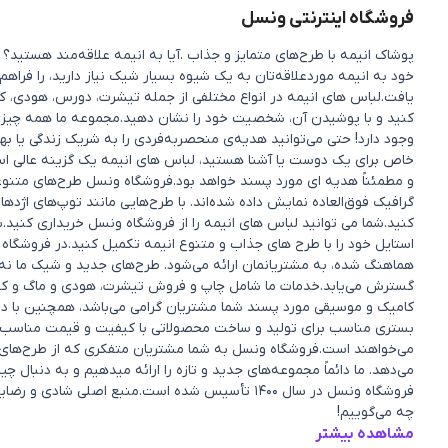
فروشگاه اینترنتی ونسل
پوشاک انیمه با طرح‌های متمایز و جذاب .آیا به انیمه علاقه‌مند هستی
خود به انیمه موردعلاقه‌تان به یک شیوه بسیار شیک نیاز دارید، را فراهم
یافت.لباس های انیمه در انواع مختلفی از جمله تیشرت، دورس، هودی، کی
کنید و با پوشیدن آن، شخصیت خود را نشان دهید.مجموعه ما همه چیزی را 
وجود دارد! حتی می‌توانید هدیه‌ی منحصربه‌فردی را به شریک زندگی یا 
خاص برای یک دوست یا آشنا هستید، لباس های انیمه یک گزینه عالی ا
و مطمئناً هدیه ای مورد پسند خواهد بود.فروشگاه ونسل طرح‌های متنوعی ا
گرافیک فوق‌العاده نمایش داده شده‌اند. با طرح‌هایی مانند توپ‌های اژده
کنید.شما می توانید لباس های انیمه را از فروشگاه ونسل خریداری کنید.ب
استایل خود را با طرح های جذاب و متنوع انیمه تکمیل کنید.در فروشگاه 
هماهنگ شده، به مشتریانمان ارائه می‌شود. طرح‌های جدید و شیک ما نه 
گسترش می‌یابد.خدمات ما شامل چاپ و فروش تیشرت، هودی و ماگ و کفش و.
کامیک و موسیقی مورد پسند شما مشتریان گرامی می‌باشد، همچنین با در
بستری مناسب برای تولید و ساخت محصولاتی با کیفیت و قیمت مناسب ک
می‌خواهند است.فروشگاه ونسل به شما مشتریان متفکری که از طرح‌های من
می‌دهد. ما دائماً مجموعه‌های جدید و تازه را ارائه میدهیم و به دنبا
فروشگاه ونسل در سال ۱۴۰۰ تأسیس شده است.منبع اصل
چه می‌گوییم!
مشاهده بیشتر