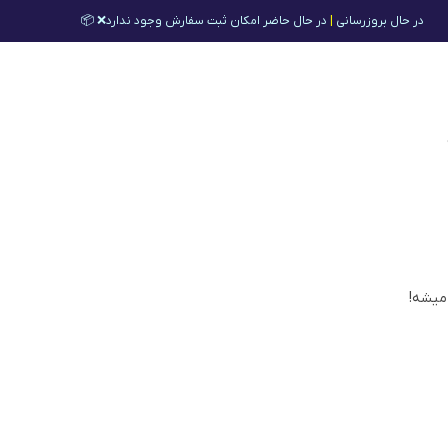
در حال بروزرسانی
|
در حال حاضر امکان ثبت سفارش وجود ندارد❌ 📦
 میشه!