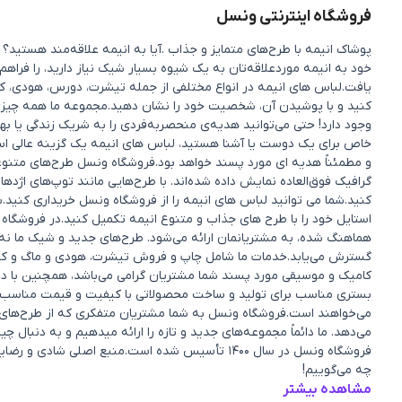
فروشگاه اینترنتی ونسل
پوشاک انیمه با طرح‌های متمایز و جذاب .آیا به انیمه علاقه‌مند هستی
خود به انیمه موردعلاقه‌تان به یک شیوه بسیار شیک نیاز دارید، را فراهم
یافت.لباس های انیمه در انواع مختلفی از جمله تیشرت، دورس، هودی، کی
کنید و با پوشیدن آن، شخصیت خود را نشان دهید.مجموعه ما همه چیزی را 
وجود دارد! حتی می‌توانید هدیه‌ی منحصربه‌فردی را به شریک زندگی یا 
خاص برای یک دوست یا آشنا هستید، لباس های انیمه یک گزینه عالی ا
و مطمئناً هدیه ای مورد پسند خواهد بود.فروشگاه ونسل طرح‌های متنوعی ا
گرافیک فوق‌العاده نمایش داده شده‌اند. با طرح‌هایی مانند توپ‌های اژده
کنید.شما می توانید لباس های انیمه را از فروشگاه ونسل خریداری کنید.ب
استایل خود را با طرح های جذاب و متنوع انیمه تکمیل کنید.در فروشگاه 
هماهنگ شده، به مشتریانمان ارائه می‌شود. طرح‌های جدید و شیک ما نه 
گسترش می‌یابد.خدمات ما شامل چاپ و فروش تیشرت، هودی و ماگ و کفش و.
کامیک و موسیقی مورد پسند شما مشتریان گرامی می‌باشد، همچنین با در
بستری مناسب برای تولید و ساخت محصولاتی با کیفیت و قیمت مناسب ک
می‌خواهند است.فروشگاه ونسل به شما مشتریان متفکری که از طرح‌های من
می‌دهد. ما دائماً مجموعه‌های جدید و تازه را ارائه میدهیم و به دنبا
فروشگاه ونسل در سال ۱۴۰۰ تأسیس شده است.منبع اصل
چه می‌گوییم!
مشاهده بیشتر