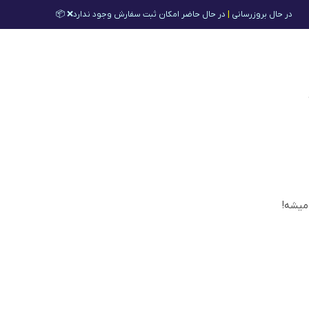
در حال بروزرسانی
|
در حال حاضر امکان ثبت سفارش وجود ندارد❌ 📦
 میشه!