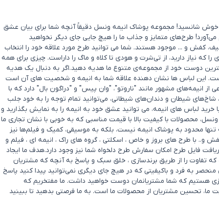
د؟ خوش شانسید! مجموعه پوشاک انیمه ونسل دقیقاً آنچه شما برای بیان عشق
 می‌آورد! طرح‌های متمایز و جذاب ما را هیچ جایی جای دیگر نخواهید
ف، کفش و ... موجود هستند. شما می توانید طرح مورد علاقه خود را انتخاب
که نیاز دارید، از تی‌شرت و هودی تا کلاه و ماگ را داراست. چیزی برای همه
بهترین دوست خود از مجموعه‌ی متنوع ما هدیه دهید.اگر به دنبال یک هدیه
ست. این لباس ها نشان دهنده علاقه شما به انیمه و شخصیت های آن است
ز انیمه‌های مشهور مانند "ناروتو"، "وان پیس" و "دراگون بال" دارد که با
ا، شاخ‌های شیطان و دندان‌های شیطانی، می‌توانید تمام توجه را به خود جلب
ا خرید لباس های انیمه، می توانید عشق خود به انیمه را به نمایش بگذارید و
ونسل، محصولات با کیفیت بالا با قیمت مناسبی که به خوبی با نشان تجاری ما
تنها محدود به پوشاک انیمه نیست، بلکه به موسیقی، کمیک و فیلم‌ها نیز
. با طرح های بروز و خاص ، اسکلتی ، گروه های راک ، انیمه ای ، فیلم و
یافت فایل طرح امکان سفارش طرح دلخواه شما نیز وجود دارد.هدف ما ایجاد
ه تفاوت را از طریق برندسازی ، خلق سبک و پاسخ به آنچه که مشتریان
حصر به‌ فرد و باکیفیتی که در هیچ جای دیگری نمی‌توانید پیدا کنید پاسخ
ل چیزی هستیم که شما مشتریانمان دوست خواهید داشت. ما مفتخریم که
ی شادی و رضایت ما، تحسین مشتریان از محصولات ما است. به ما فرصتی بدهید تا ببینید