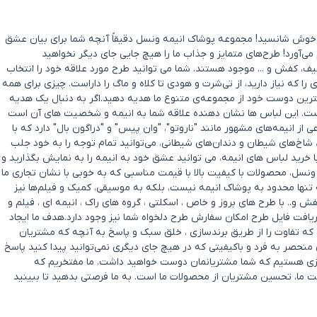
د؟ خوش شانسید! مجموعه پوشاک انیمه ونسل دقیقاً آنچه شما برای بیان عشق
 می‌آورد! طرح‌های متمایز و جذاب ما را هیچ جایی جای دیگر نخواهید
ف، کفش و ... موجود هستند. شما می توانید طرح مورد علاقه خود را انتخاب
که نیاز دارید، از تی‌شرت و هودی تا کلاه و ماگ را داراست. چیزی برای همه
بهترین دوست خود از مجموعه‌ی متنوع ما هدیه دهید.اگر به دنبال یک هدیه
ست. این لباس ها نشان دهنده علاقه شما به انیمه و شخصیت های آن است
ز انیمه‌های مشهور مانند "ناروتو"، "وان پیس" و "دراگون بال" دارد که با
ا، شاخ‌های شیطان و دندان‌های شیطانی، می‌توانید تمام توجه را به خود جلب
ا خرید لباس های انیمه، می توانید عشق خود به انیمه را به نمایش بگذارید و
ونسل، محصولات با کیفیت بالا با قیمت مناسبی که به خوبی با نشان تجاری ما
تنها محدود به پوشاک انیمه نیست، بلکه به موسیقی، کمیک و فیلم‌ها نیز
. با طرح های بروز و خاص ، اسکلتی ، گروه های راک ، انیمه ای ، فیلم و
یافت فایل طرح امکان سفارش طرح دلخواه شما نیز وجود دارد.هدف ما ایجاد
ه تفاوت را از طریق برندسازی ، خلق سبک و پاسخ به آنچه که مشتریان
حصر به‌ فرد و باکیفیتی که در هیچ جای دیگری نمی‌توانید پیدا کنید پاسخ
ل چیزی هستیم که شما مشتریانمان دوست خواهید داشت. ما مفتخریم که
ی شادی و رضایت ما، تحسین مشتریان از محصولات ما است. به ما فرصتی بدهید تا ببینید