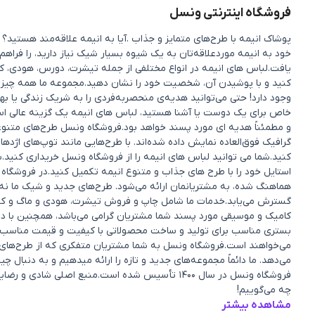
فروشگاه اینترنتی ونسل
پوشاک انیمه با طرح‌های متمایز و جذاب .آیا به انیمه علاقه‌مند هستی
خود به انیمه موردعلاقه‌تان به یک شیوه بسیار شیک نیاز دارید، را فراهم
یافت.لباس های انیمه در انواع مختلفی از جمله تیشرت، دورس، هودی، کی
کنید و با پوشیدن آن، شخصیت خود را نشان دهید.مجموعه ما همه چیزی را 
وجود دارد! حتی می‌توانید هدیه‌ی منحصربه‌فردی را به شریک زندگی یا 
خاص برای یک دوست یا آشنا هستید، لباس های انیمه یک گزینه عالی ا
و مطمئناً هدیه ای مورد پسند خواهد بود.فروشگاه ونسل طرح‌های متنوعی ا
گرافیک فوق‌العاده نمایش داده شده‌اند. با طرح‌هایی مانند توپ‌های اژده
کنید.شما می توانید لباس های انیمه را از فروشگاه ونسل خریداری کنید.ب
استایل خود را با طرح های جذاب و متنوع انیمه تکمیل کنید.در فروشگاه 
هماهنگ شده، به مشتریانمان ارائه می‌شود. طرح‌های جدید و شیک ما نه 
گسترش می‌یابد.خدمات ما شامل چاپ و فروش تیشرت، هودی و ماگ و کفش و.
کامیک و موسیقی مورد پسند شما مشتریان گرامی می‌باشد، همچنین با در
بستری مناسب برای تولید و ساخت محصولاتی با کیفیت و قیمت مناسب ک
می‌خواهند است.فروشگاه ونسل به شما مشتریان متفکری که از طرح‌های من
می‌دهد. ما دائماً مجموعه‌های جدید و تازه را ارائه میدهیم و به دنبا
فروشگاه ونسل در سال ۱۴۰۰ تأسیس شده است.منبع اصل
چه می‌گوییم!
مشاهده بیشتر