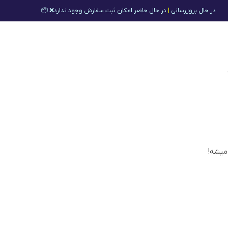
در حال بروزرسانی
|
در حال حاضر امکان ثبت سفارش وجود ندارد❌ 📦
 میشه!