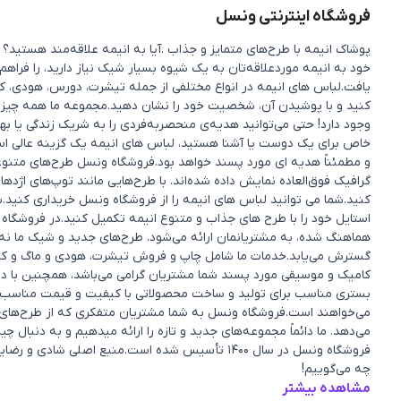
فروشگاه اینترنتی ونسل
پوشاک انیمه با طرح‌های متمایز و جذاب .آیا به انیمه علاقه‌مند هستی
خود به انیمه موردعلاقه‌تان به یک شیوه بسیار شیک نیاز دارید، را فراهم
یافت.لباس های انیمه در انواع مختلفی از جمله تیشرت، دورس، هودی، کی
کنید و با پوشیدن آن، شخصیت خود را نشان دهید.مجموعه ما همه چیزی را 
وجود دارد! حتی می‌توانید هدیه‌ی منحصربه‌فردی را به شریک زندگی یا 
خاص برای یک دوست یا آشنا هستید، لباس های انیمه یک گزینه عالی ا
و مطمئناً هدیه ای مورد پسند خواهد بود.فروشگاه ونسل طرح‌های متنوعی ا
گرافیک فوق‌العاده نمایش داده شده‌اند. با طرح‌هایی مانند توپ‌های اژده
کنید.شما می توانید لباس های انیمه را از فروشگاه ونسل خریداری کنید.ب
استایل خود را با طرح های جذاب و متنوع انیمه تکمیل کنید.در فروشگاه 
هماهنگ شده، به مشتریانمان ارائه می‌شود. طرح‌های جدید و شیک ما نه 
گسترش می‌یابد.خدمات ما شامل چاپ و فروش تیشرت، هودی و ماگ و کفش و.
کامیک و موسیقی مورد پسند شما مشتریان گرامی می‌باشد، همچنین با در
بستری مناسب برای تولید و ساخت محصولاتی با کیفیت و قیمت مناسب ک
می‌خواهند است.فروشگاه ونسل به شما مشتریان متفکری که از طرح‌های من
می‌دهد. ما دائماً مجموعه‌های جدید و تازه را ارائه میدهیم و به دنبا
فروشگاه ونسل در سال ۱۴۰۰ تأسیس شده است.منبع اصل
چه می‌گوییم!
مشاهده بیشتر