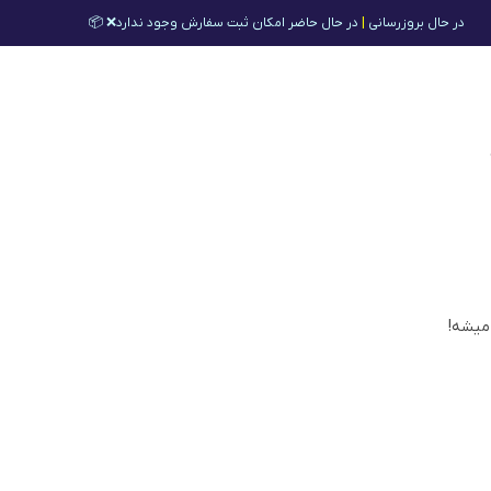
در حال بروزرسانی
|
در حال حاضر امکان ثبت سفارش وجود ندارد❌ 📦
 میشه!