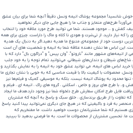
د؟ خوش شانسید! مجموعه پوشاک انیمه ونسل دقیقاً آنچه شما برای بیان عشق
 می‌آورد! طرح‌های متمایز و جذاب ما را هیچ جایی جای دیگر نخواهید
ف، کفش و ... موجود هستند. شما می توانید طرح مورد علاقه خود را انتخاب
که نیاز دارید، از تی‌شرت و هودی تا کلاه و ماگ را داراست. چیزی برای همه
بهترین دوست خود از مجموعه‌ی متنوع ما هدیه دهید.اگر به دنبال یک هدیه
ست. این لباس ها نشان دهنده علاقه شما به انیمه و شخصیت های آن است
ز انیمه‌های مشهور مانند "ناروتو"، "وان پیس" و "دراگون بال" دارد که با
ا، شاخ‌های شیطان و دندان‌های شیطانی، می‌توانید تمام توجه را به خود جلب
ا خرید لباس های انیمه، می توانید عشق خود به انیمه را به نمایش بگذارید و
ونسل، محصولات با کیفیت بالا با قیمت مناسبی که به خوبی با نشان تجاری ما
تنها محدود به پوشاک انیمه نیست، بلکه به موسیقی، کمیک و فیلم‌ها نیز
. با طرح های بروز و خاص ، اسکلتی ، گروه های راک ، انیمه ای ، فیلم و
یافت فایل طرح امکان سفارش طرح دلخواه شما نیز وجود دارد.هدف ما ایجاد
ه تفاوت را از طریق برندسازی ، خلق سبک و پاسخ به آنچه که مشتریان
حصر به‌ فرد و باکیفیتی که در هیچ جای دیگری نمی‌توانید پیدا کنید پاسخ
ل چیزی هستیم که شما مشتریانمان دوست خواهید داشت. ما مفتخریم که
ی شادی و رضایت ما، تحسین مشتریان از محصولات ما است. به ما فرصتی بدهید تا ببینید