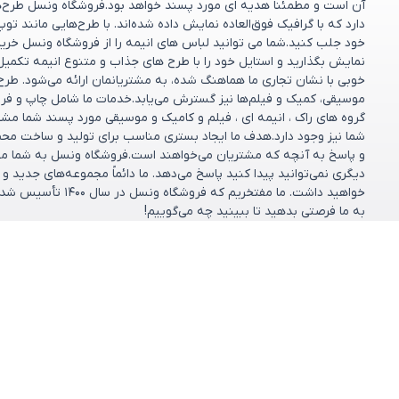
آن است و مطمئناً هدیه ای مورد پسند خواهد بود.فروشگاه ونسل طرح‌های
دارد که با گرافیک فوق‌العاده نمایش داده شده‌اند. با طرح‌هایی مانند تو
خود جلب کنید.شما می توانید لباس های انیمه را از فروشگاه ونسل خریدا
نمایش بگذارید و استایل خود را با طرح های جذاب و متنوع انیمه تکمیل
خوبی با نشان تجاری ما هماهنگ شده، به مشتریانمان ارائه می‌شود. طر
موسیقی، کمیک و فیلم‌ها نیز گسترش می‌یابد.خدمات ما شامل چاپ و فر
گروه های راک ، انیمه ای ، فیلم و کامیک و موسیقی مورد پسند شما مش
شما نیز وجود دارد.هدف ما ایجاد بستری مناسب برای تولید و ساخت مح
و پاسخ به آنچه که مشتریان می‌خواهند است.فروشگاه ونسل به شما مشت
دیگری نمی‌توانید پیدا کنید پاسخ می‌دهد. ما دائماً مجموعه‌های جدید 
خواهید داشت. ما مف
به ما فرصتی بدهید تا ببینید چه می‌گوییم!
مشاهده بیشتر
دسته بندی ها
خدمات مشتریان
پرسش‌های متداول
کالکشن‌ها
شرایط تعویض و ب
فروشگاه
تماس با ما
طرح دلخواه
درباره ما