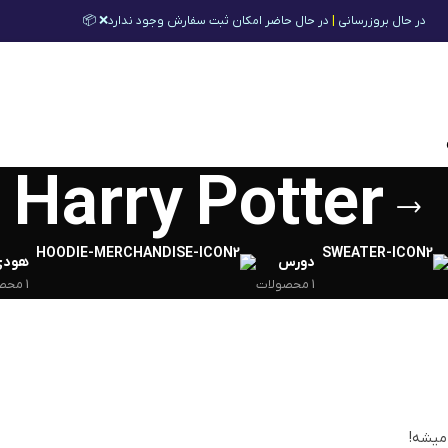
در حال بروزرسانی
|
در حال حاضر امکان ثبت سفارش وجود ندارد❌ 📦
Harry Potter
دورس
هودی
1 محصولات
1 محصولات
 میشه!