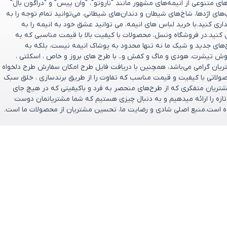
 متنوعی از انیمه‌های مشهور مانند "ناروتو"، "وان پیس" و "دراگون بال"
پ‌های اژدها، شاخ‌های شیطان و دندان‌های شیطانی، می‌توانید تمام توجه را به
ری کنید.با خرید لباس های انیمه، می توانید عشق خود به انیمه را به
 کنید.در فروشگاه ونسل، محصولات با کیفیت بالا با قیمت مناسبی که به
ح‌های جدید و شیک ما نه تنها محدود به پوشاک انیمه نیست، بلکه به
وش تیشرت، هودی و ماگ و کفش و.. با طرح های بروز و خاص ، اسکلتی ،
تریان گرامی می‌باشد، همچنین با دریافت فایل طرح امکان سفارش طرح دلخواه
صولاتی با کیفیت و قیمت مناسب که تفاوت را از طریق برندسازی ، خلق سبک
ریان متفکری که از طرح‌های منحصر به‌ فرد و باکیفیتی که در هیچ جای
و تازه را ارائه میدهیم و به دنبال چیزی هستیم که شما مشتریانمان دوست
تخریم که فروشگاه ونسل در سال ۱۴۰۰ تأسیس شده است.منبع اصلی شادی و رضایت ما، تحسین مشتریان از محصولات ما است.
ارتباط باما
پشتیبانی فروش : 09166237897
ازگشت وجه
پشتیبانی فنی : 09334632486
ایمیل: support@vensel.shop