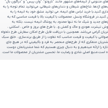
 متنوعی از انیمه‌های مشهور مانند "ناروتو"، "وان پیس" و "دراگون بال"
پ‌های اژدها، شاخ‌های شیطان و دندان‌های شیطانی، می‌توانید تمام توجه را به
ری کنید.با خرید لباس های انیمه، می توانید عشق خود به انیمه را به
 کنید.در فروشگاه ونسل، محصولات با کیفیت بالا با قیمت مناسبی که به
ح‌های جدید و شیک ما نه تنها محدود به پوشاک انیمه نیست، بلکه به
وش تیشرت، هودی و ماگ و کفش و.. با طرح های بروز و خاص ، اسکلتی ،
تریان گرامی می‌باشد، همچنین با دریافت فایل طرح امکان سفارش طرح دلخواه
صولاتی با کیفیت و قیمت مناسب که تفاوت را از طریق برندسازی ، خلق سبک
ریان متفکری که از طرح‌های منحصر به‌ فرد و باکیفیتی که در هیچ جای
و تازه را ارائه میدهیم و به دنبال چیزی هستیم که شما مشتریانمان دوست
تخریم که فروشگاه ونسل در سال ۱۴۰۰ تأسیس شده است.منبع اصلی شادی و رضایت ما، تحسین مشتریان از محصولات ما است.
ارتباط باما
پشتیبانی فروش : 09166237897
ازگشت وجه
پشتیبانی فنی : 09334632486
ایمیل: support@vensel.shop