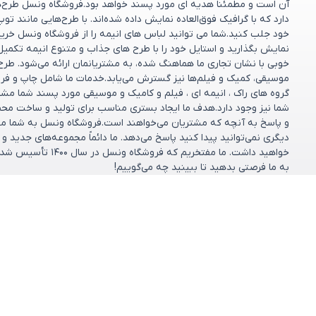
آن است و مطمئناً هدیه ای مورد پسند خواهد بود.فروشگاه ونسل طرح‌های
دارد که با گرافیک فوق‌العاده نمایش داده شده‌اند. با طرح‌هایی مانند تو
خود جلب کنید.شما می توانید لباس های انیمه را از فروشگاه ونسل خریدا
نمایش بگذارید و استایل خود را با طرح های جذاب و متنوع انیمه تکمیل
خوبی با نشان تجاری ما هماهنگ شده، به مشتریانمان ارائه می‌شود. طر
موسیقی، کمیک و فیلم‌ها نیز گسترش می‌یابد.خدمات ما شامل چاپ و فر
گروه های راک ، انیمه ای ، فیلم و کامیک و موسیقی مورد پسند شما مش
شما نیز وجود دارد.هدف ما ایجاد بستری مناسب برای تولید و ساخت مح
و پاسخ به آنچه که مشتریان می‌خواهند است.فروشگاه ونسل به شما مشت
دیگری نمی‌توانید پیدا کنید پاسخ می‌دهد. ما دائماً مجموعه‌های جدید 
خواهید داشت. ما مف
به ما فرصتی بدهید تا ببینید چه می‌گوییم!
مشاهده بیشتر
دسته بندی ها
خدمات مشتریان
پرسش‌های متداول
کالکشن‌ها
شرایط تعویض و ب
فروشگاه
تماس با ما
طرح دلخواه
درباره ما