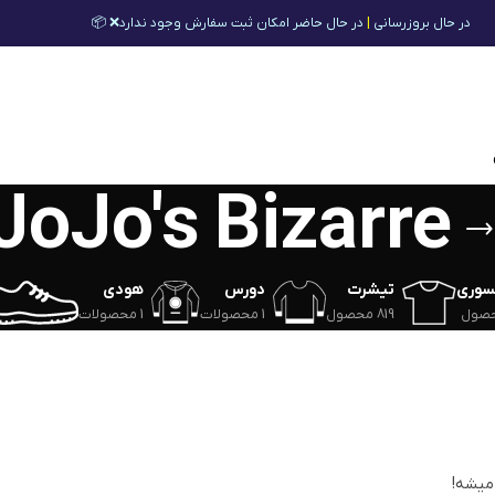
در حال بروزرسانی
|
در حال حاضر امکان ثبت سفارش وجود ندارد❌ 📦
JoJo's Bizarre
سوری
تیشرت
دورس
هودی
819 محصول
1 محصولات
1 محصولات
 میشه!